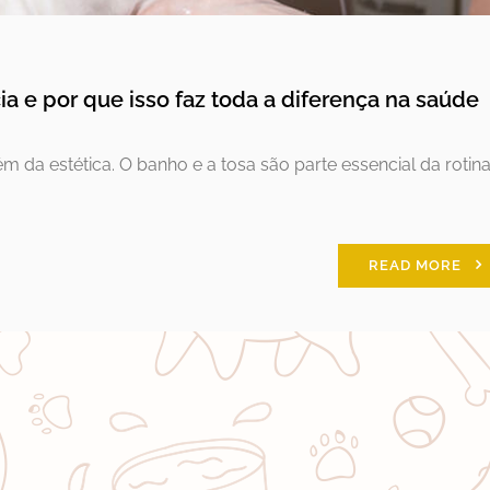
a e por que isso faz toda a diferença na saúde
ém da estética. O banho e a tosa são parte essencial da rotin
READ MORE