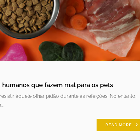
s humanos que fazem mal para os pets
esistir àquele olhar pidão durante as refeições. No entanto,
m…
READ MORE