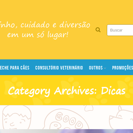
inho, cuidado e diversão
em um só lugar!
RECHE PARA CÃES
CONSULTÓRIO VETERINÁRIO
OUTROS
PROMOÇÕE
Category Archives: Dicas