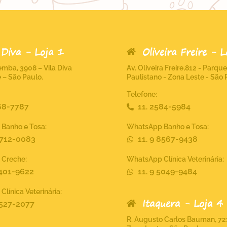
 Diva - Loja 1
Oliveira Freire - 
mba, 3908 – Vila Diva
Av. Oliveira Freire,812 - Parque
 – São Paulo.
Paulistano - Zona Leste - São 
Telefone:
368-7787
11. 2584-5984
Banho e Tosa:
WhatsApp Banho e Tosa:
8712-0083
11. 9 8567-9438
Creche:
WhatsApp Clínica Veterinária:
1401-9622
11. 9 5049-9484
línica Veterinária:
Itaquera - Loja 4
9527-2077
R. Augusto Carlos Bauman, 721