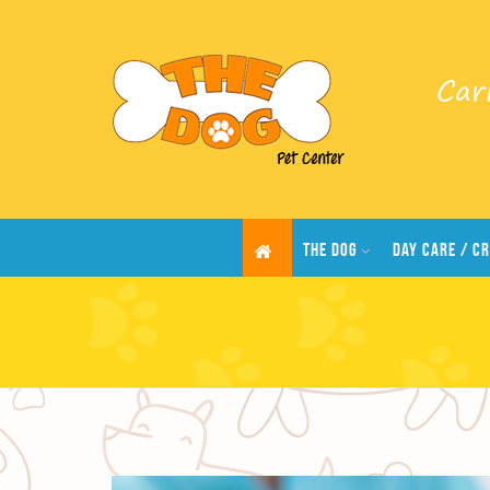
Car
THE DOG
DAY CARE / C
.