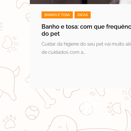
BANHO E TOSA
,
DICAS
Banho e tosa: com que frequênci
do pet
Cuidar da higiene do seu pet vai muito al
de cuidados com a…